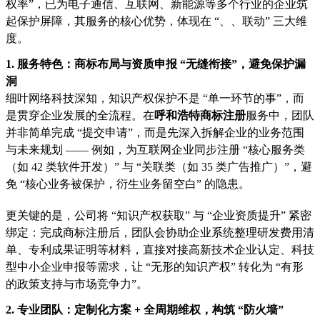
权率”，已为电子通信、互联网、新能源等多个行业的企业筑
起保护屏障，其服务的核心优势，体现在 “、、联动” 三大维
度。
1. 服务特色：商标布局与资质申报 “无缝衔接”，避免保护漏
洞
细叶网络科技深知，知识产权保护不是 “单一环节的事”，而
是贯穿企业发展的全流程。在
呼和浩特商标注册
服务中，团队
并非简单完成 “提交申请”，而是先深入拆解企业的业务范围
与未来规划 —— 例如，为互联网企业同步注册 “核心服务类
（如 42 类软件开发）” 与 “关联类（如 35 类广告推广）”，避
免 “核心业务被保护，衍生业务留空白” 的隐患。
更关键的是，公司将 “知识产权获取” 与 “企业资质提升” 紧密
绑定：完成商标注册后，团队会协助企业系统整理研发费用清
单、专利成果证明等材料，直接对接高新技术企业认定、科技
型中小企业申报等需求，让 “无形的知识产权” 转化为 “有形
的政策支持与市场竞争力”。
2. 专业团队：定制化方案 + 全周期维权，构筑 “防火墙”