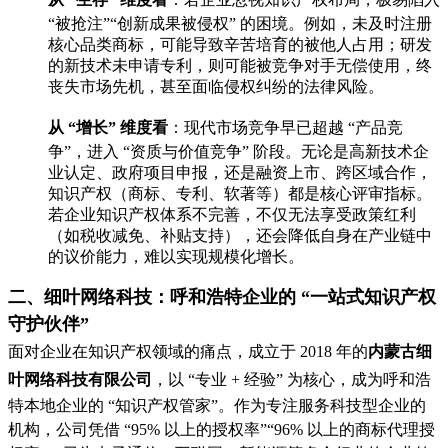
“被抢注”“创新成果被侵权” 的困境。例如，未及时注册
核心品类商标，可能导致辛苦培育的被他人占用；研发
的新技术未申请专利，则可能被竞争对手无偿使用，终
丧失市场先机，甚至面临侵权纠纷的法律风险。
从 “增长” 维度看
：现代市场竞争早已超越 “产品竞
争”，进入 “资质与价值竞争” 阶段。无论是高新技术企
业认定、政府项目申报，还是融资上市、跨区域合作，
知识产权（商标、专利、软著等）都是核心评审指标。
若企业知识产权体系不完善，不仅无法享受政策红利
（如税收减免、补贴支持），还会降低自身在产业链中
的议价能力，难以实现规模化增长。
二、细叶网络科技：呼和浩特企业的 “一站式知识产权
守护伙伴”
面对企业在知识产权领域的痛点，成立于 2018 年的
内蒙古细
叶网络科技有限公司
，以 “专业 + 经验” 为核心，成为呼和浩
特本地企业的 “知识产权管家”。作为专注服务科技型企业的
机构，公司凭借 “95% 以上的授权率”“96% 以上的商标代理授