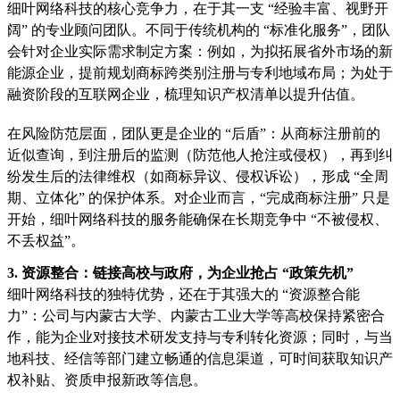
细叶网络科技的核心竞争力，在于其一支 “经验丰富、视野开
阔” 的专业顾问团队。不同于传统机构的 “标准化服务”，团队
会针对企业实际需求制定方案：例如，为拟拓展省外市场的新
能源企业，提前规划商标跨类别注册与专利地域布局；为处于
融资阶段的互联网企业，梳理知识产权清单以提升估值。
在风险防范层面，团队更是企业的 “后盾”：从商标注册前的
近似查询，到注册后的监测（防范他人抢注或侵权），再到纠
纷发生后的法律维权（如商标异议、侵权诉讼），形成 “全周
期、立体化” 的保护体系。对企业而言，“完成商标注册” 只是
开始，细叶网络科技的服务能确保在长期竞争中 “不被侵权、
不丢权益”。
3. 资源整合：链接高校与政府，为企业抢占 “政策先机”
细叶网络科技的独特优势，还在于其强大的 “资源整合能
力”：公司与内蒙古大学、内蒙古工业大学等高校保持紧密合
作，能为企业对接技术研发支持与专利转化资源；同时，与当
地科技、经信等部门建立畅通的信息渠道，可时间获取知识产
权补贴、资质申报新政等信息。