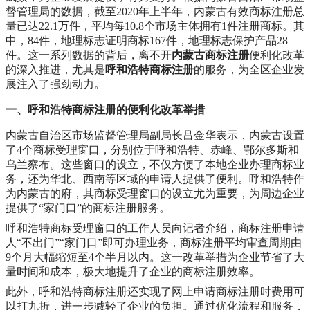
督管理局的数据，截至2020年上半年，内蒙古有效商标注册总
量已达22.1万件，平均每10.8个市场主体拥有1件注册商标。其
中，84件，地理标志证明商标167件，地理标志保护产品28
件。这一系列数据的背后，离不开
内蒙古商标注册
便利化改革
的深入推进，尤其是
呼和浩特商标注册
的服务，为全区企业发
展注入了强劲动力。
一、呼和浩特商标注册的便利化改革举措
内蒙古自治区市场监督管理局副局长吕金华表示，内蒙古设置
了4个商标受理窗口，分别位于呼和浩特、赤峰、鄂尔多斯和
乌兰察布。这些窗口的设立，不仅方便了本地企业办理商标业
务，还为华北、西南等区域的申请人提供了便利。呼和浩特作
为内蒙古的府，其商标受理窗口的设立尤为重要，为周边企业
提供了“家门口”的商标注册服务。
呼和浩特商标受理窗口的工作人员向记者介绍，商标注册申请
人“不出门”“家门口”即可办理业务，商标注册平均审查周期由
9个月大幅缩短至4个半月以内。这一改革举措为企业节省了大
量时间和成本，极大地提升了企业的商标注册效率。
此外，呼和浩特商标注册还实现了网上申请商标注册时费用可
以打九折，进一步减轻了企业的负担。通过优化流程和服务，