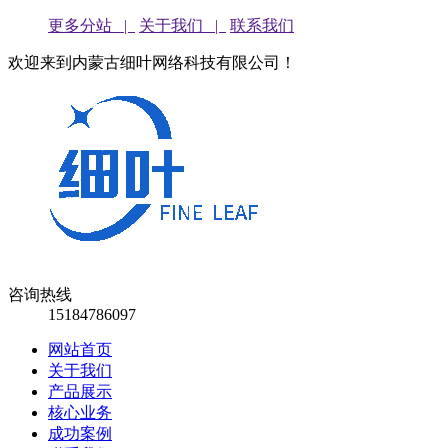
更多分站 |
关于我们 |
联系我们
欢迎来到内蒙古细叶网络科技有限公司！
咨询热线
15184786097
网站首页
关于我们
产品展示
核心业务
成功案例