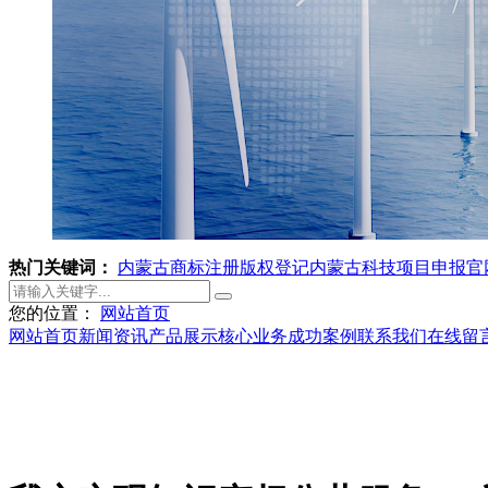
热门关键词：
内蒙古商标注册
版权登记
内蒙古科技项目申报
官
您的位置：
网站首页
网站首页
新闻资讯
产品展示
核心业务
成功案例
联系我们
在线留