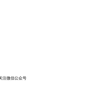
关注微信公众号