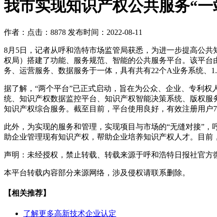
我市实现知识产权公共服务“一
作者：
点击：8878
发布时间：2022-08-11
8月5日，记者从呼和浩特市场监管局获悉，为进一步提高公
权局）搭建了功能、服务规范、智能的公共服务平台。该平台由
务、运营服务、数据服务于一体，具有共有22个A业务系统、1
据了解，“两个平台”已正式启动，旨在为公众、企业、专利权
统、知识产权数据监控平台、知识产权智能决策系统、版权服
知识产权综合服务。截至目前，平台使用良好，有效注册用户71
此外，为实现的服务和管理，实现项目与市场的“无缝对接”
助企业管理现有知识产权，帮助企业培养知识产权人才。目前，
声明：未经授权，禁止转载、转载来源于呼和浩特日报社官方
本平台转载内容部分来源网络，涉及侵权请联系删除。
【相关推荐】
了解更多
高新技术企业认定